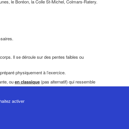
unes, le Boréon, la Colle St-Michel, Colmars-Ratery.
ssaires.
corps. Il se déroule sur des pentes faibles ou
nt préparé physiquement à l’exercice.
ante, ou
en classique
(pas alternatif) qui ressemble
haitez activer
e de confidentialité
Mentions légales
Contact