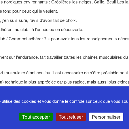
 nordiques environnants : Gréolières-les-neiges, Caille, Beuil-Les la
e fond pour ceux qui le veulent.
j’en suis sûre, ravis d’avoir fait ce choix.
 adhérent au club : à l’année ou en découverte.
e club / Comment adhérer ? » pour avoir tous les renseignements néce
ent sur l'endurance, fait travailler toutes les chaînes musculaires du 
’effort musculaire étant continu, il est nécessaire de s’être préalableme
r) technique la plus appréciée car plus rapide, mais aussi plus exige
 adaptée à tous.
e utilise des cookies et vous donne le contrôle sur ceux que vous sou
Tout accepter
Tout refuser
Personnaliser
Politiqu