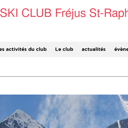
SKI CLUB Fréjus St-Rap
es activités du club
Le club
actualités
évèn
a sortie du dimanche
Comment adhérer au club?